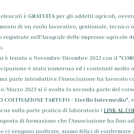
o elencati è
GRATUITA
per gli addetti agricoli, ovve
ento di un ruolo lavorativo, gestionale, tecnico o
 registrate nell'Anagrafe delle impresse agricole d
o.
 si è tenuta a Novembre/Dicembre 2022 con il
"COR
tecipazione è stata numerosa ed i contenuti molto 
ima parte introduttiva l'Associazione ha lavorato c
o/Marzo 2023 si è svolta la seconda parte del cors
O COLTIVAZIONE TARTUFO - Livello Intermedio"
, 
cus sulla parte pratica di laboratorio (
LINK AL CO
oposta di formazione che l'Associazione ha fino ad 
he ci vengono inoltrate, siamo felici di confermar