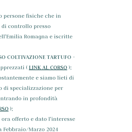
ro persone fisiche che in
 di controllo presso
ell'Emilia Romagna e iscritte
SO COLTIVAZIONE TARTUFO -
apprezzati (
LINK AL CORSO
);
ostantemente e siamo lieti di
o di specializzazione per
entrando in profondità
RSO
);
ora offerto e dato l'interesse
e a Febbraio/Marzo 2024